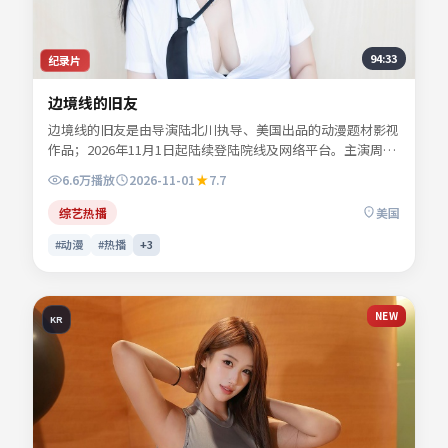
94:33
纪录片
边境线的旧友
边境线的旧友是由导演陆北川执导、美国出品的动漫题材影视
作品；2026年11月1日起陆续登陆院线及网络平台。主演周屿
森、乔叙言、苏念白、谢书砚等共同诠释一段充满转折的人物
6.6万
播放
2026-11-01
7.7
命运。故事围绕都市边缘人物的抉择展开，情感真挚而不失悬
念。适合检索「动漫电影」「美国影片」「2026年上映」等
综艺热播
美国
关键词的观众收藏。
#动漫
#热播
+
3
NEW
KR