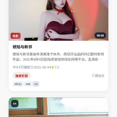
98:08
电影
琥珀与新邻
琥珀与新邻是由导演谢淮宁执导、西班牙出品的科幻题材影视
作品；2021年8月4日起陆续登陆院线及网络平台。主演俞听
岚、傅景澜、许南星、任远舟等共同诠释一段充满转折的人物
9.5万
播放
2021-08-04
7.3
命运。人物动机层层揭开，真相并非唯一答案。可在本站免费
高清在线观看完整剧情与主创访谈摘要。
独家栏目
西班牙
#科幻
#4K
+
3
KR