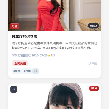
93:52
动漫
候车厅的迟到者
候车厅的迟到者是由导演薛景澜执导、中国大陆出品的爱情题
材影视作品；2026年9月26日起陆续登陆院线及网络平台。主
演秦牧野、沈栖迟、景行止等共同诠释一段充满转折的人物命
5.8万
播放
2026-09-26
8.3
运。节奏张弛有度，动作场面与心理刻画交替推进。可在本站
免费高清在线观看完整剧情与主创访谈摘要。
全网热播
中国
#爱情
#独播
+
3
NEW
JP