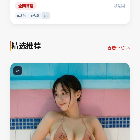
「战争电影」「法国影片」「2022年上映」等关键词的观众
全网首播
法国
收藏。
#战争
#热播
+
3
精选推荐
查看全部 →
CN