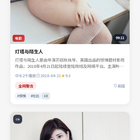
99:11
电影
灯塔与陌生人
灯塔与陌生人是由导演苏砚秋执导、英国出品的惊悚题材影视
作品；2018年4月21日起陆续登陆院线及网络平台。主演叶声
遥、顾西洲、易南乔等共同诠释一段充满转折的人物命运。色
8.2千
播放
2018-04-21
9.3
彩与配乐共同烘托年代氛围，细节经得起反复推敲。可在本站
免费高清在线观看完整剧情与主创访谈摘要。
全网聚合
英国
#惊悚
#杜比
+
3
CN