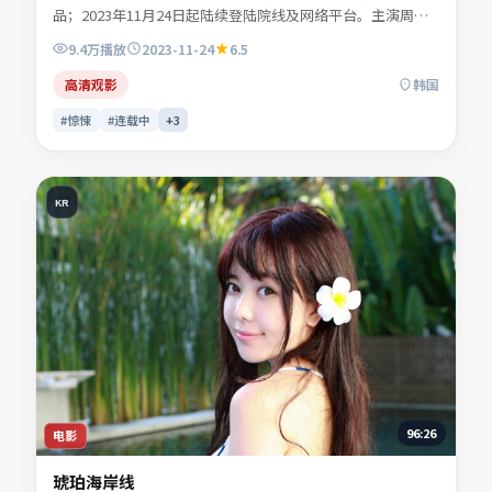
品；2023年11月24日起陆续登陆院线及网络平台。主演周屿
森、商时序、闻晚风、许南星等共同诠释一段充满转折的人物
9.4万
播放
2023-11-24
6.5
命运。地缘风貌被写得具体可信，地域气质成为叙事推手。适
合检索「惊悚电影」「韩国影片」「2023年上映」等关键词
高清观影
韩国
的观众收藏。
#惊悚
#连载中
+
3
KR
96:26
电影
琥珀海岸线