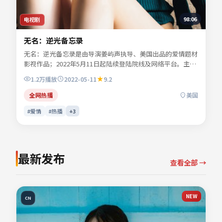
98:06
电视剧
无名：逆光备忘录
无名：逆光备忘录是由导演姜屿声执导、美国出品的爱情题材
影视作品；2022年5月11日起陆续登陆院线及网络平台。主演
宁舒言、闻晚风、纪寻舟等共同诠释一段充满转折的人物命
1.2万
播放
2022-05-11
9.2
运。人物动机层层揭开，真相并非唯一答案。可在本站免费高
清在线观看完整剧情与主创访谈摘要。
全网热播
美国
#爱情
#热播
+
3
最新发布
查看全部 →
NEW
CN