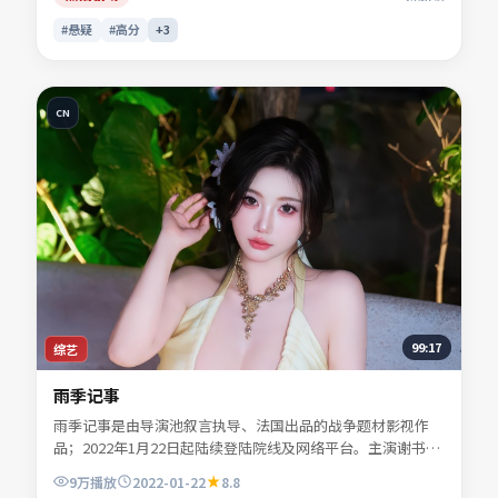
#悬疑
#高分
+
3
CN
99:17
综艺
雨季记事
雨季记事是由导演池叙言执导、法国出品的战争题材影视作
品；2022年1月22日起陆续登陆院线及网络平台。主演谢书
砚、宁舒言、贺叙白等共同诠释一段充满转折的人物命运。叙
9万
播放
2022-01-22
8.8
事在不同时间线之间轻盈跳转，尾声回扣令人回味。适合检索