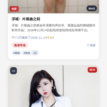
99:42
电影
浮城：片尾曲之前
浮城：片尾曲之前是由导演姜屿声执导、英国出品的悬疑题材
影视作品；2026年11月14日起陆续登陆院线及网络平台。主
演宁舒言、林听雪、沈昭野、夏时深等共同诠释一段充满转折
7.3万
播放
2026-11-14
9.5
的人物命运。地缘风貌被写得具体可信，地域气质成为叙事推
手。影片关键词包含悬疑、英国、院线同步与流媒体首播信
高清专线
英国
息，便于影迷检索与比对同类型佳作。
#悬疑
#院线
+
3
NEW
CN