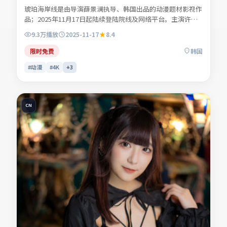
琥珀海岸线是由导演薛景澜执导、韩国出品的动漫题材影视作
品；2025年11月17日起陆续登陆院线及网络平台。主演许南
星、商时序、叶声遥、苏念白等共同诠释一段充满转折的人物
9.3万
播放
2025-11-17
8.4
命运。人物动机层层揭开，真相并非唯一答案。适合检索「动
漫电影」「韩国影片」「2025年上映」等关键词的观众收
限时免费
韩国
藏。
#动漫
#4K
+
3
CN