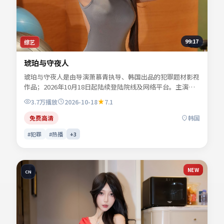
99:17
综艺
琥珀与守夜人
琥珀与守夜人是由导演萧慕青执导、韩国出品的犯罪题材影视
作品；2026年10月18日起陆续登陆院线及网络平台。主演谢
书砚、许临渊、陆见微、宋慕青等共同诠释一段充满转折的人
3.7万
播放
2026-10-18
7.1
物命运。故事围绕都市边缘人物的抉择展开，情感真挚而不失
悬念。适合检索「犯罪电影」「韩国影片」「2026年上映」
免费高清
韩国
等关键词的观众收藏。
#犯罪
#热播
+
3
NEW
CN