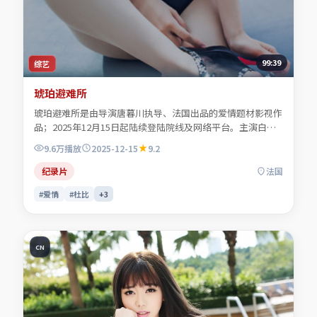
99:39
综艺
琥珀避难所
琥珀避难所是由导演唐暮川执导、法国出品的爱情题材影视作
品；2025年12月15日起陆续登陆院线及网络平台。主演白清
让、顾照临、贺叙白、程见微等共同诠释一段充满转折的人物
9.6万
播放
2025-12-15
9.2
命运。色彩与配乐共同烘托年代氛围，细节经得起反复推敲。
可在本站免费高清在线观看完整剧情与主创访谈摘要。
纪录片
法国
#爱情
#杜比
+
3
CN