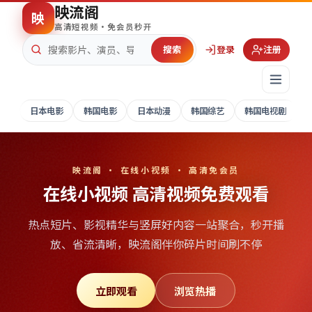
映流阁
映
高清短视频·免会员秒开
搜索
登录
注册
日本电影
韩国电影
日本动漫
韩国综艺
韩国电视剧
映流阁 · 在线小视频 · 高清免会员
在线小视频 高清视频免费观看
热点短片、影视精华与竖屏好内容一站聚合，秒开播
放、省流清晰，
映流阁
伴你碎片时间刷不停
立即观看
浏览热播