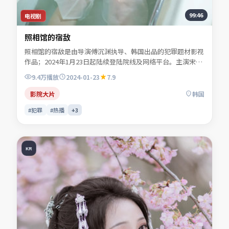
99:46
电视剧
照相馆的宿敌
照相馆的宿敌是由导演傅沉渊执导、韩国出品的犯罪题材影视
作品；2024年1月23日起陆续登陆院线及网络平台。主演宋慕
青、秦牧野、沈昭野、程见微等共同诠释一段充满转折的人物
9.4万
播放
2024-01-23
7.9
命运。影像风格克制，留白处反而是情绪最浓烈的部分。适合
检索「犯罪电影」「韩国影片」「2024年上映」等关键词的
影院大片
韩国
观众收藏。
#犯罪
#热播
+
3
KR