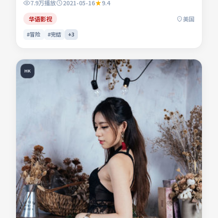
7.9万
播放
2021-05-16
9.4
命运。影片关注人与人之间微弱的信任与误会，镜头贴近生活
肌理。适合检索「冒险电影」「美国影片」「2021年上映」
华语影视
美国
等关键词的观众收藏。
#冒险
#完结
+
3
HK