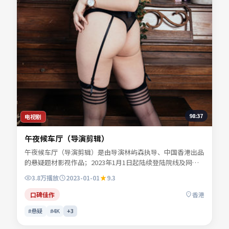
98:37
电视剧
午夜候车厅（导演剪辑）
午夜候车厅（导演剪辑）是由导演林屿森执导、中国香港出品
的悬疑题材影视作品；2023年1月1日起陆续登陆院线及网络
平台。主演易南乔、任远舟、景行止等共同诠释一段充满转折
3.8万
播放
2023-01-01
9.3
的人物命运。色彩与配乐共同烘托年代氛围，细节经得起反复
推敲。适合检索「悬疑电影」「中国香港影片」「2023年上
口碑佳作
香港
映」等关键词的观众收藏。
#悬疑
#4K
+
3