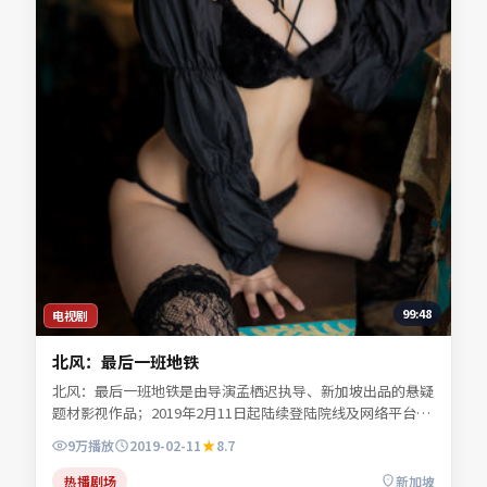
99:48
电视剧
北风：最后一班地铁
北风：最后一班地铁是由导演孟栖迟执导、新加坡出品的悬疑
题材影视作品；2019年2月11日起陆续登陆院线及网络平台。
主演任远舟、林见川、宁舒言等共同诠释一段充满转折的人物
9万
播放
2019-02-11
8.7
命运。类型元素服务于人物弧光，不靠堆砌桥段取胜。可在本
站免费高清在线观看完整剧情与主创访谈摘要。
热播剧场
新加坡