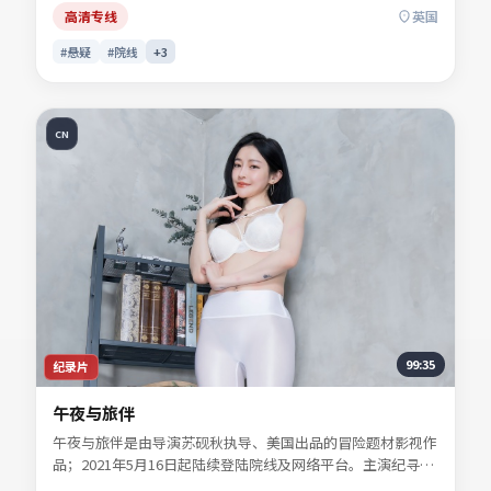
手。影片关键词包含悬疑、英国、院线同步与流媒体首播信
高清专线
英国
息，便于影迷检索与比对同类型佳作。
#悬疑
#院线
+
3
CN
99:35
纪录片
午夜与旅伴
午夜与旅伴是由导演苏砚秋执导、美国出品的冒险题材影视作
品；2021年5月16日起陆续登陆院线及网络平台。主演纪寻
舟、宋慕青、白清让、景行止等共同诠释一段充满转折的人物