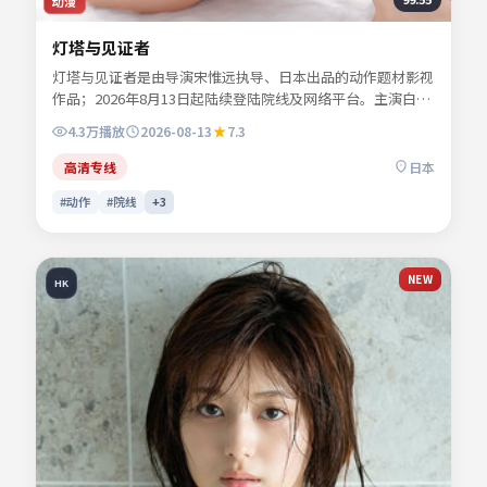
动漫
灯塔与见证者
灯塔与见证者是由导演宋惟远执导、日本出品的动作题材影视
作品；2026年8月13日起陆续登陆院线及网络平台。主演白清
让、苏念白、夏时深、林见川等共同诠释一段充满转折的人物
4.3万
播放
2026-08-13
7.3
命运。群戏调度稳妥，配角亦有完整的情感落点。影片关键词
包含动作、日本、院线同步与流媒体首播信息，便于影迷检索
高清专线
日本
与比对同类型佳作。
#动作
#院线
+
3
NEW
HK