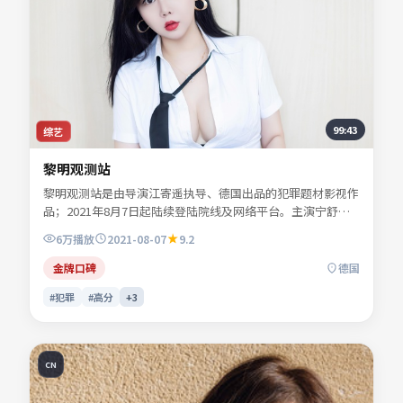
99:43
综艺
黎明观测站
黎明观测站是由导演江寄遥执导、德国出品的犯罪题材影视作
品；2021年8月7日起陆续登陆院线及网络平台。主演宁舒
言、陆星辞、楚望舒等共同诠释一段充满转折的人物命运。人
6万
播放
2021-08-07
9.2
物动机层层揭开，真相并非唯一答案。影片关键词包含犯罪、
德国、院线同步与流媒体首播信息，便于影迷检索与比对同类
金牌口碑
德国
型佳作。
#犯罪
#高分
+
3
CN