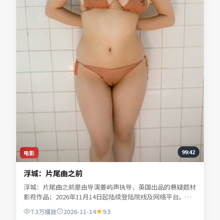
99:42
电影
浮城：片尾曲之前
浮城：片尾曲之前是由导演姜屿声执导、英国出品的悬疑题材
影视作品；2026年11月14日起陆续登陆院线及网络平台。主
演宁舒言、林听雪、沈昭野、夏时深等共同诠释一段充满转折
7.3万
播放
2026-11-14
9.5
的人物命运。地缘风貌被写得具体可信，地域气质成为叙事推