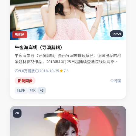
99:59
电视剧
午夜海岸线（导演剪辑）
午夜海岸线（导演剪辑）是由导演宋惟远执导、德国出品的战
争题材影视作品；2018年10月25日起陆续登陆院线及网络平
台。主演白清让、谢书砚、贺叙白、陆见微等共同诠释一段充
9.6万
播放
2018-10-25
7.3
满转折的人物命运。人物动机层层揭开，真相并非唯一答案。
适合检索「战争电影」「德国影片」「2018年上映」等关键
影院同步
德国
词的观众收藏。
#战争
#4K
+
3
CN